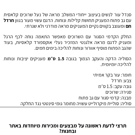
סנדל עור לנשים בעיצוב ייחודי המשלב מראה של נעל שרוכים קלאסית
עם גב פתוח המעניק תחושת קלילות ונוחות. הדגם עשוי מעור בגוון
חרדל
חם
ומעוצב בקווים נקיים המעניקים מראה מודרני ולא שגרתי.
החלק הקדמי הסגור עם השרוכים מאפשר התאמה נוחה לכף הרגל
ומעניק לדגם מראה אלגנטי המזכיר נעלי אוקספורד קלאסיות, בעוד
שהגב הפתוח מוסיף אוורור ונוחות להליכה בימים חמים.
הסוליה הדקה והעקב הנמוך בגובה
1.5 ס״מ
מעניקים יציבות ונוחות
להליכה יומיומית.
חומר: עור בקר אמיתי
צבע: חרדל
גובה עקב: 1.5 ס״מ
סגירה: שרוכים
מבנה: קדמי סגור עם גב פתוח
סוליה: סוליית מיקרולייט עשויה מחומר גומי סינטטי נגד החלקה
תרצי לדעת ראשונה על מבצעים ומכירות מיוחדות באתר
ובחנות?