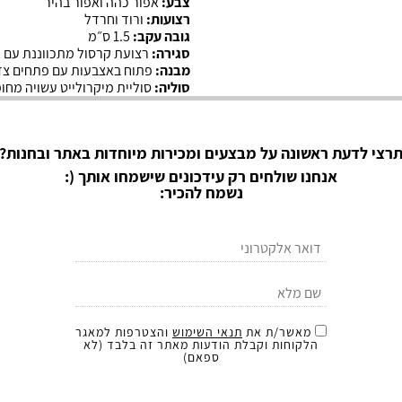
צבע:
אפור כהה ואפור בהיר
רצועות:
ורוד וחרדל
גובה עקב:
1.5 ס״מ
סגירה:
רצועת קרסול מתכווננת עם 
מבנה:
פתוח באצבעות עם פתחים צד
סוליה:
סוליית מיקרולייט עשויה מחומ
רצי לדעת ראשונה על מבצעים ומכירות מיוחדות באתר ובחנות?
אנחנו שולחים רק עידכונים שישמחו אותך (:
נשמח להכיר:
מאשר/ת את
תנאי השימוש
והצטרפות למאגר
הלקוחות וקבלת הודעות מאתר זה בלבד (לא
ספאם)