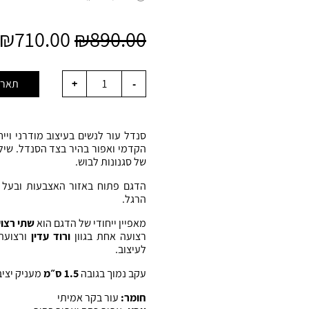
₪
710.00
₪
890.00
תארזו
סנדל עור לנשים בעיצוב מודרני ויי
הקדמי ואפור בהיר בצד הסנדל. שילו
של סגנונות לבוש.
הדגם פתוח באזור האצבעות ובעל פ
הרגל.
מאפיין ייחודי של הדגם הוא
שתי רצוע
רצועה אחת בגוון
ורוד עדין
ורצועה 
לעיצוב.
עקב נמוך בגובה
1.5 ס״מ
מעניק יציב
חומר:
עור בקר אמיתי